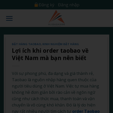
Skip
Đăng ký
Đăng nhập
to
content
ĐẶT HÀNG TAOBAO
,
KINH NGHIỆM ĐẶT HÀNG
Lợi ích khi order taobao về
Việt Nam mà bạn nên biết
Với sự phong phú, đa dạng và giá thành rẻ,
Taobao là nguồn nhập hàng quen thuộc của
người tiêu dùng ở Việt Nam. Việc tự mua hàng
không hề đơn giản bởi rào cản về ngôn ngữ
cũng như cách thức mua, thanh toán và vận
chuyển là vô cùng khó khăn. Đó là lý do hiện
nay rất nhiều người tìm cách tự
order Taobao