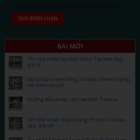
trình duyệt này cho lần bình luận kế tiếp của tôi.
BÀI MỚI
15+ link order ốp điện thoại Taobao đẹp,
11
giá rẻ
Th4
Giải pháp order hàng Taobao nhanh chóng,
02
tiết kiệm chi phí
Th4
Hướng dẫn order cat tree trên Taobao
02
Th4
10+ link order thảm trang trí trên Taobao
27
đẹp, giá tốt
Th3