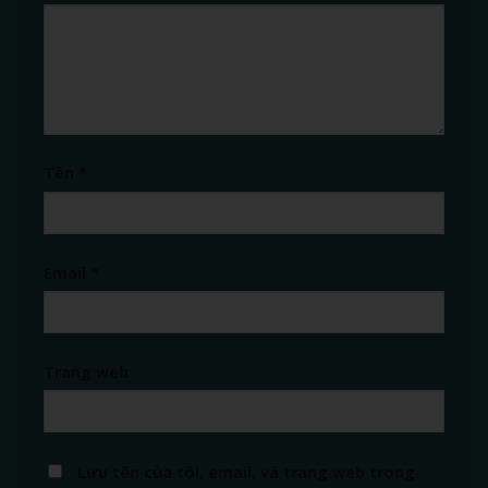
Tên
*
Email
*
Trang web
Lưu tên của tôi, email, và trang web trong