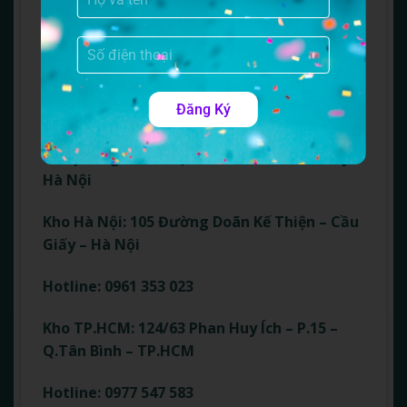
bạn đang có nhu cầu mua hàng Trung Quốc về
sử dụng, bạn có thể tham khảo dịch vụ mua
hàng taobao hoặc liên hệ Khải Hoàn Express
để được tư vấn và hỗ trợ tốt nhất.
Đăng Ký
Khải Hoàn Express
Văn phòng: Số 4 Phạm Tuấn Tài – Cầu Giấy –
Hà Nội
Kho Hà Nội: 105 Đường Doãn Kế Thiện – Cầu
Giấy – Hà Nội
Hotline: 0961 353 023
Kho TP.HCM: 124/63 Phan Huy Ích – P.15 –
Q.Tân Bình – TP.HCM
Hotline: 0977 547 583