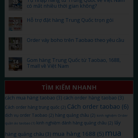
Tự nhập hàng từ Trung Quốc về Việt Nam
25
có mất nhiều thời gian không?
Th3
Hỗ trợ đặt hàng Trung Quốc trọn gói
20
Th3
Order váy boho trên Taobao theo yêu cầu
18
Th3
Gom hàng Trung Quốc từ Taobao, 1688,
14
Tmall về Việt Nam
Th3
TÌM KIẾM NHANH
cách mua hàng taobao
(3)
cách order hàng taobao
(3)
Cách order taobao
(6)
Cách order hàng trung quốc
(2)
dịch vụ order Taobao
(2)
hàng quảng châu
(2)
kinh nghiệm Order
lấy
kinh nghiệm đánh hàng quảng châu
(2)
quần áo taobao
(1)
mua
mua hàng 1688
(5)
hàng quảng châu
(3)