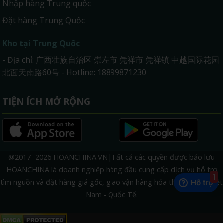
Nhập hàng Trung quốc
Đặt hàng Trung Quốc
Kho tại Trung Quốc
- Địa chỉ: 广西壮族自治区 崇左市 凭祥市 凭祥镇 中越国际花园
北面天南路60号 - Hotline: 18899871230
TIỆN ÍCH MỞ RỘNG
@2017- 2026 HOANCHINA.VN|Tất cả các quyền được bảo lưu
HOANCHINA là doanh nghiệp hàng đầu cung cấp dịch vụ hỗ trợ
1
tìm nguồn và đặt hàng giá gốc, giao vận hàng hóa thương mại Việt
Nam - Quốc Tế.