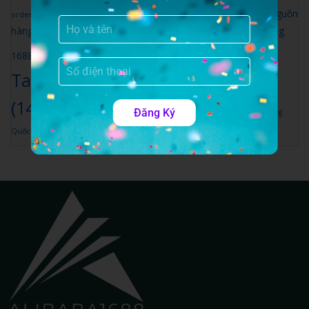
tìm nguồn
order taobao máy massage
(1)
order đồ phong thủy Trung Quốc
(1)
hàng Trung Quốc
(2)
vận chuyển hàng trung quốc
(2)
đặt hàng
đặt hàng
đặt hàng quảng châu
(4)
1688
(2)
đặt hàng trung quốc
Taobao
(13)
(14)
đặt hàng trung quốc giá rẻ
(2)
Đăng Ký
đồ gia dụng thông minh Trung
Quốc
(1)