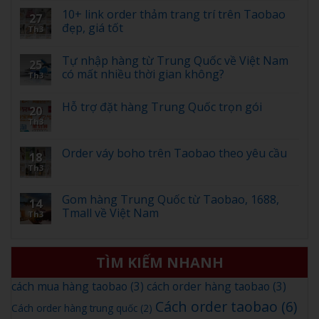
10+ link order thảm trang trí trên Taobao
27
đẹp, giá tốt
Th3
Tự nhập hàng từ Trung Quốc về Việt Nam
25
có mất nhiều thời gian không?
Th3
Hỗ trợ đặt hàng Trung Quốc trọn gói
20
Th3
Order váy boho trên Taobao theo yêu cầu
18
Th3
Gom hàng Trung Quốc từ Taobao, 1688,
14
Tmall về Việt Nam
Th3
TÌM KIẾM NHANH
cách mua hàng taobao
(3)
cách order hàng taobao
(3)
Cách order taobao
(6)
Cách order hàng trung quốc
(2)