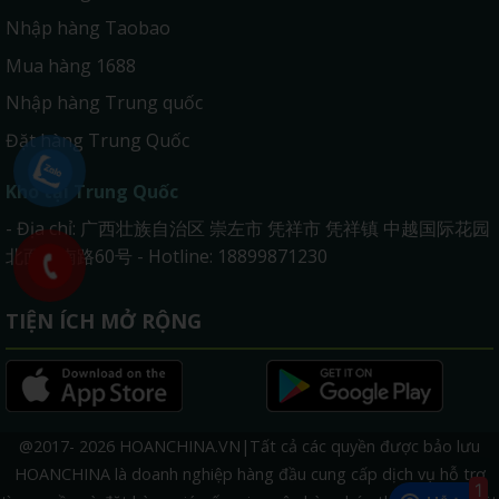
Nhập hàng Taobao
Mua hàng 1688
Nhập hàng Trung quốc
Đặt hàng Trung Quốc
Kho tại Trung Quốc
- Địa chỉ: 广西壮族自治区 崇左市 凭祥市 凭祥镇 中越国际花园
北面天南路60号 - Hotline: 18899871230
TIỆN ÍCH MỞ RỘNG
@2017- 2026 HOANCHINA.VN|Tất cả các quyền được bảo lưu
HOANCHINA là doanh nghiệp hàng đầu cung cấp dịch vụ hỗ trợ
1