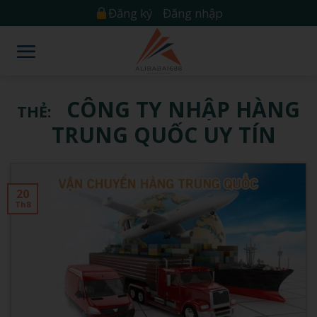
Skip
Đăng ký
Đăng nhập
to
content
CÔNG TY NHẬP HÀNG
THẺ:
TRUNG QUỐC UY TÍN
20
Th8