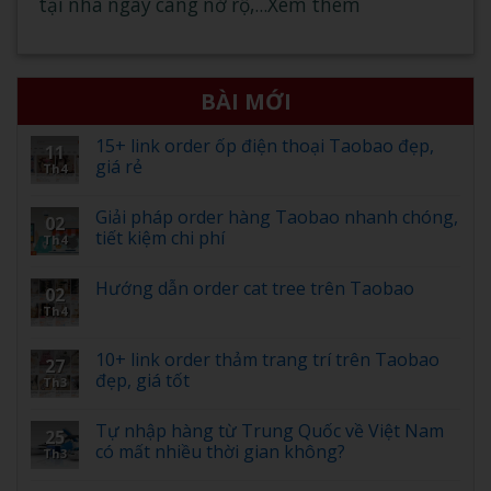
tại nhà ngày càng nở rộ,...Xem thêm
BÀI MỚI
15+ link order ốp điện thoại Taobao đẹp,
11
giá rẻ
Th4
Giải pháp order hàng Taobao nhanh chóng,
02
tiết kiệm chi phí
Th4
Hướng dẫn order cat tree trên Taobao
02
Th4
10+ link order thảm trang trí trên Taobao
27
đẹp, giá tốt
Th3
Tự nhập hàng từ Trung Quốc về Việt Nam
25
có mất nhiều thời gian không?
Th3